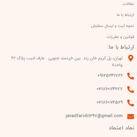
مقالات
ارتباط با ما
نحوه ثبت و ارسال سفارش
قوانین و مقررات
ارتباط با ما:
تهران، پل کریم خان زند. بین خردمند جنوبی . عارف ادیب پلاک 62
واحد8
09125241726
02186074677
02186074529
javadfaridi1397@gmail.com
نماد اعتماد