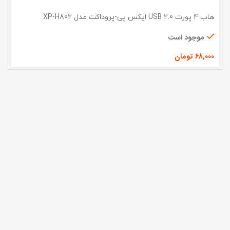
هاب 4 پورت 2.0 USB ایکس پی-پروداکت مدل XP-H802
موجود است
68,000
تومان